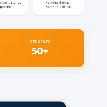
erbasis Standar
Pelatihan Intensif
petensi
Berorientasi Hasil
STUDENTS
50+