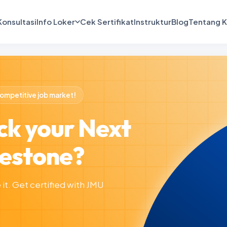
Konsultasi
Info Loker
Cek Sertifikat
Instruktur
Blog
Tentang 
competitive job market!
ck your Next
lestone?
it. Get certified with JMU