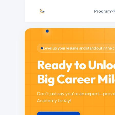
Program
Level up your resume and stand out in the 
Ready to Unlo
Big Career Mi
Don't just say you're an expert—prove 
Academy today!