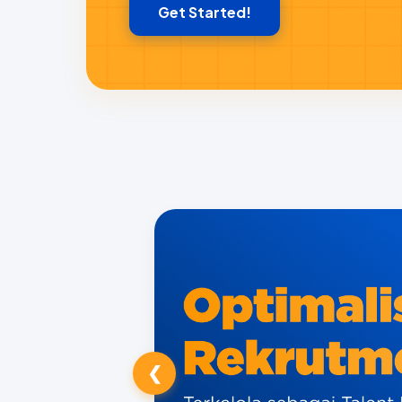
Get Started!
❮