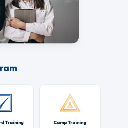
gram
d Training
Camp Training