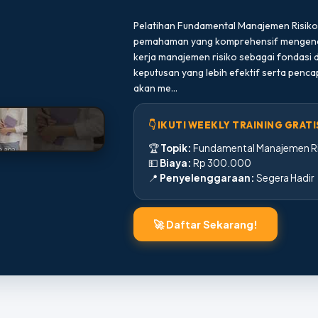
Pelatihan Fundamental Manajemen Risiko
pemahaman yang komprehensif mengenai 
kerja manajemen risiko sebagai fondasi
keputusan yang lebih efektif serta penca
akan me...
👇 IKUTI WEEKLY TRAINING GRATIS
🏆
Topik:
Fundamental Manajemen Ri
💵
Biaya:
Rp 300.000
📍
Penyelenggaraan:
Segera Hadir
🚀 Daftar Sekarang!